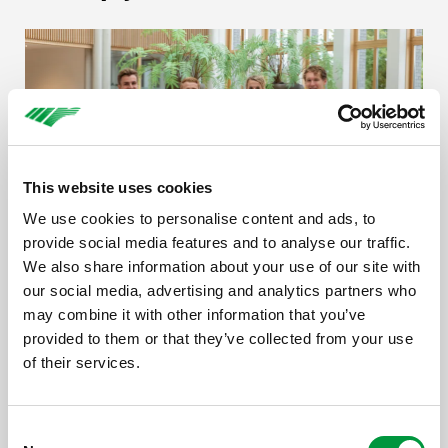
This website uses cookies
We use cookies to personalise content and ads, to
provide social media features and to analyse our traffic.
We also share information about your use of our site with
our social media, advertising and analytics partners who
may combine it with other information that you’ve
Medisch
provided to them or that they’ve collected from your use
Wij vinden het belangrijk dat wetenschappers zich
of their services.
kunnen inzetten voor baanbrekend onderzoek, zodat zij
aan de best mogelijke zorg kunnen werken. Daarom
dragen wij bij aan diverse medische wetenschappelijke
Consent