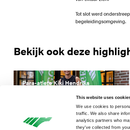
Tot slot werd onderstreep
begeleidingsomgeving.
Bekijk ook deze highlig
Para-atlete Kiki Hendriks
gesteund door Reggeborgh
Foundation
This website uses cookie
We use cookies to personal
traffic. We also share info
analytics partners who may
they’ve collected from your