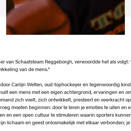
ner van Schaatsteam Reggeborgh, verwoordde het als volgt:
wikkeling van de mens."
door Carlijn Welten, oud-tophockeyer en tegenwoordig kinde
chuilt een mens met een eigen achtergrond, ervaringen en 
emand zich voelt, zich ontwikkelt, presteert en veerkracht o
roeg moeten beginnen: door te leren je emoties te uiten en e
ren en een open cultuur te stimuleren waarin sporters kunne
jn lichaam en geest onlosmakelijk met elkaar verbonden; je 