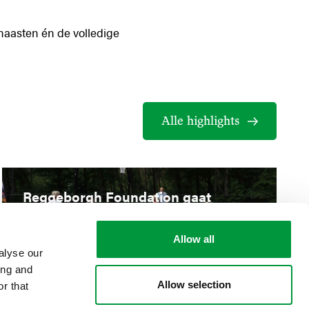
 naasten én de volledige
Alle highlights
Reggeborgh Foundation gaat
speciale samenwerking aan met
Villa Pardoes
Allow all
alyse our
ing and
Allow selection
r that