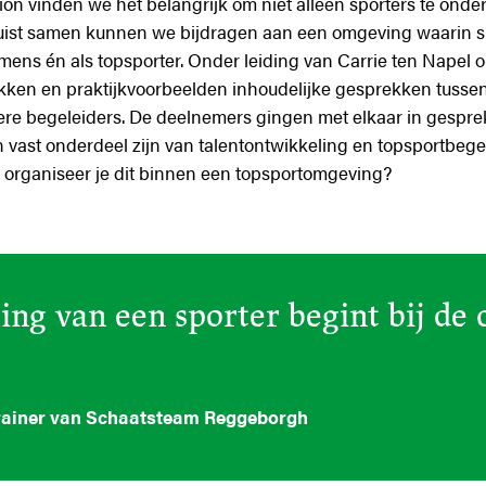
n vinden we het belangrijk om niet alleen sporters te onde
uist samen kunnen we bijdragen aan een omgeving waarin sp
mens én als topsporter. Onder leiding van Carrie ten Napel 
kken en praktijkvoorbeelden
inhoudelijke gesprekken tuss
ere begeleiders. De deelnemers gingen met elkaar in gesprek
 vast onderdeel zijn van talentontwikkeling en topsportbegel
 organiseer je dit binnen een topsportomgeving?
ing van een sporter begint bij de
trainer van Schaatsteam Reggeborgh