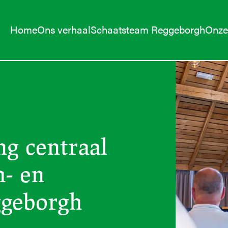
Home
Ons verhaal
Schaatsteam Reggeborgh
Onze 
g centraal
h- en
ggeborgh