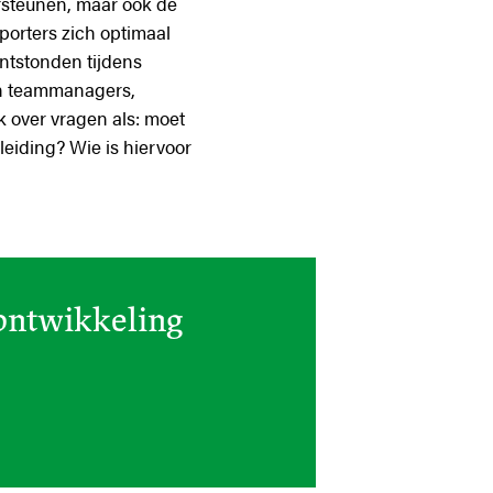
rsteunen, maar ook de
orters zich optimaal
ontstonden tijdens
en teammanagers,
 over vragen als: moet
eiding? Wie is hiervoor
 ontwikkeling