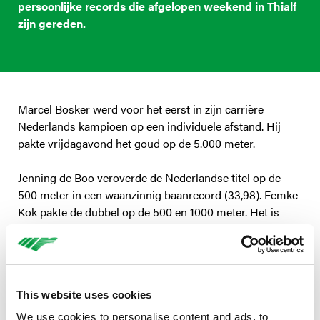
persoonlijke records die afgelopen weekend in Thialf
zijn gereden.
Marcel Bosker werd voor het eerst in zijn carrière
Nederlands kampioen op een individuele afstand. Hij
pakte vrijdagavond het goud op de 5.000 meter.
Jenning de Boo veroverde de Nederlandse titel op de
500 meter in een waanzinnig baanrecord (33,98). Femke
Kok pakte de dubbel op de 500 en 1000 meter. Het is
voor het eerst dat zij ook de titel op de 1.000 meter won.
Routinier Kjeld Nuis prolongeerde zijn titel in een
zinderende race op de 1500 meter.
This website uses cookies
Jorian ten Cate sloot het weekend in stijl af. De
talentvolle marathonschaatser werd Nederlands
We use cookies to personalise content and ads, to