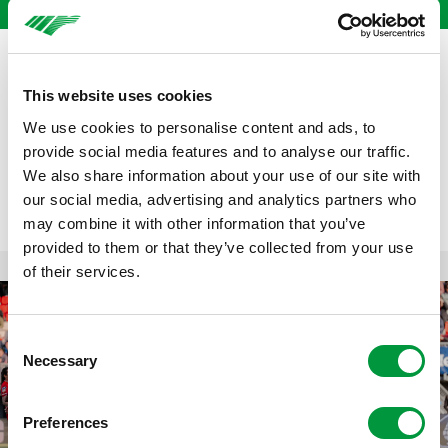
Het team bleef geloven in een goede afloop en wist in de
This website uses cookies
laatste tien minuten de achterstand om te buigen en
verlenging af te dwingen. In de strafschoppenserie bleef
We use cookies to personalise content and ads, to
het spannend tot het einde, waarna Twente op het
provide social media features and to analyse our traffic.
beslissende moment de beker veiligstelde.
We also share information about your use of our site with
our social media, advertising and analytics partners who
may combine it with other information that you’ve
provided to them or that they’ve collected from your use
of their services.
Consent
Necessary
Selection
Preferences