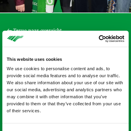
Terug naar overzicht
Onthulling speciaal
Ronald McDonald
This website uses cookies
schaatspak tijdens
We use cookies to personalise content and ads, to
provide social media features and to analyse our traffic.
Businessclub avond
We also share information about your use of our site with
our social media, advertising and analytics partners who
Marathonteam
may combine it with other information that you’ve
provided to them or that they’ve collected from your use
Reggeborgh
of their services.
Het speciale schaatspak voor het Ronald McDonald
Huis Zwolle en Enschede is zaterdag onthuld tijdens
Consent