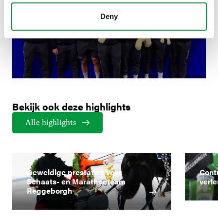
Deny
Bekijk ook deze highlights
Alle highlights
Geweldige prestaties voor
Cont
Schaats- en Marathonteam
verl
Reggeborgh