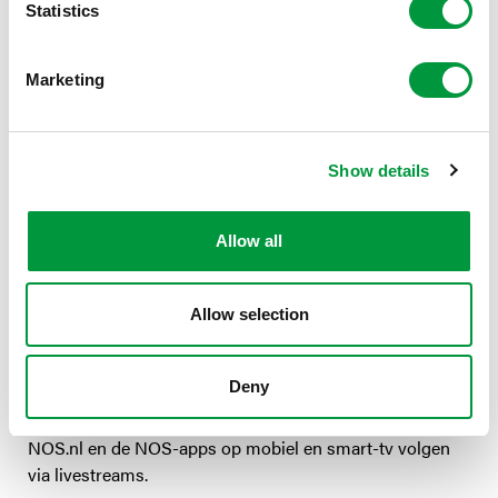
Statistics
Volg onze parasnowboarders Chris en Lisa tijdens hun
wedstrijden in Cortina.
Marketing
Chris Vos
Vrijdag 13 maart parasnowboarden slalom SB-LL1
Show details
Starttijd run 1 09.44 uur
Starttijd run 2 11:34 uur
Allow all
Lisa Bunschoten
Vrijdag 13 maart parasnowboarden banked slalom SB-
LL2
Allow selection
Starttijd run 1 09.00 uur
Starttijd run 2 11.00 uur
Deny
Alle onderdelen waar Nederland in actie komt kun je via
NOS.nl en de NOS-apps op mobiel en smart-tv volgen
via livestreams.