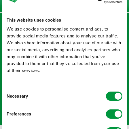
This website uses cookies
We use cookies to personalise content and ads, to
Terug naar overzicht
provide social media features and to analyse our traffic.
Parasnowboarders Chris
We also share information about your use of our site with
our social media, advertising and analytics partners who
Vos en Lisa Bunschoten
may combine it with other information that you’ve
provided to them or that they’ve collected from your use
in actie in Cortina!
of their services.
Het ultieme doel van Chris en Lisa is deelname aan de
Consent
wedstrijden in Cortina. Ze hebben grote ambities: de
Necessary
Selection
meervoudig wereldkampioenen snowboarden gaan
voor goud.
Preferences