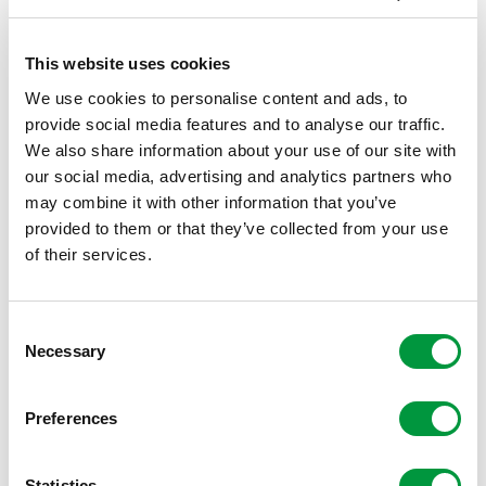
direct bijdragen aan betere zorg voor patiënten in
Twente:
This website uses cookies
Tim Heuker of Hoek
(longgeneeskunde, MST)
We use cookies to personalise content and ads, to
onderzoekt de oorzaken van slaapapneu en kijkt of
provide social media features and to analyse our traffic.
3D-geprinte maskers de behandeling
We also share information about your use of our site with
our social media, advertising and analytics partners who
gebruiksvriendelijker kunnen maken.
may combine it with other information that you’ve
provided to them or that they’ve collected from your use
Bram de Kinderen
(dermatologie, ZGT & MST) werkt
of their services.
aan nieuwe technologische oplossingen zodat mensen
met chronische huidaandoeningen goede zorg kunnen
Consent
krijgen, zowel thuis als in het ziekenhuis.
Necessary
Selection
Sam Kroezen
(Twentse Voet: traumachirurgie ZGT &
Preferences
orthopedie MST) gaat een digitaal voetmodel
doorontwikkelen om de resultaten van complexe
Statistics