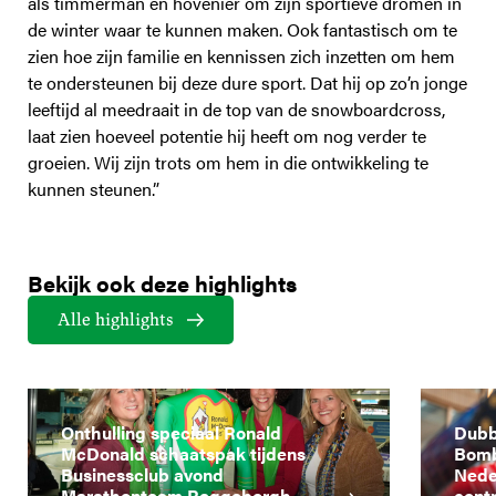
als timmerman en hovenier om zijn sportieve dromen in
de winter waar te kunnen maken. Ook fantastisch om te
zien hoe zijn familie en kennissen zich inzetten om hem
te ondersteunen bij deze dure sport. Dat hij op zo’n jonge
leeftijd al meedraait in de top van de snowboardcross,
laat zien hoeveel potentie hij heeft om nog verder te
groeien. Wij zijn trots om hem in die ontwikkeling te
kunnen steunen.”
Bekijk ook deze highlights
Alle highlights
Onthulling speciaal Ronald
Dubbe
McDonald schaatspak tijdens
Bomb
Businessclub avond
Nede
Marathonteam Reggeborgh
cont