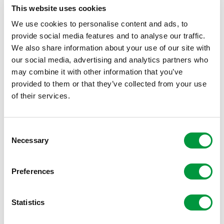
This website uses cookies
We use cookies to personalise content and ads, to
provide social media features and to analyse our traffic.
We also share information about your use of our site with
our social media, advertising and analytics partners who
may combine it with other information that you’ve
provided to them or that they’ve collected from your use
of their services.
Consent
Necessary
Selection
Hij zat nog op de lagere school toen hij voor zijn sport
Preferences
naar Oostenrijk verhuisde. Daan trainde in Aschau im
Zillertal in Tirol mee met het Engels team. “Ik was wel
jong, maar vond het niet heel moeilijk om weg te zijn van
Statistics
huis. Ik deed daar alles wat ik leuk vond. Ik denk dat het
voor mijn ouders lastiger was dan voor mij.”