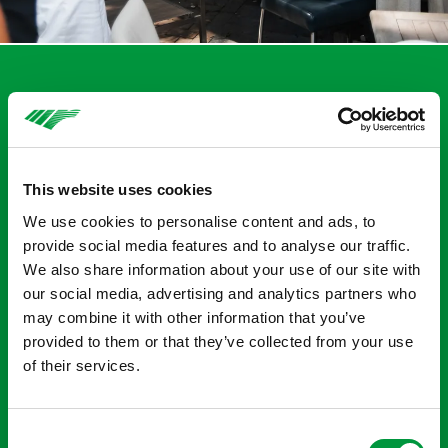
Terug naar overzicht
Veiling en knuffelactie
brengen €14.500 op voor
This website uses cookies
We use cookies to personalise content and ads, to
Ronald McDonald Huis
provide social media features and to analyse our traffic.
We also share information about your use of our site with
Zwolle en Enschede
our social media, advertising and analytics partners who
may combine it with other information that you’ve
“We zijn blij dat we dit voor het Ronald McDonald
provided to them or that they’ve collected from your use
Huis Zwolle en Ronald Mcdonald Huiskamer
of their services.
Enschede hebben kunnen doen. We hebben van
dichtbij meegemaakt hoe nodig het is”, zei Bart
Hoolwerf tijdens het overhandigen van de cheque in
Consent