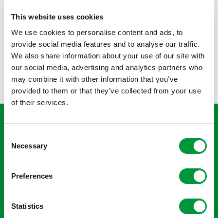
In Nederland zijn er ongeveer 7.000 kinderen tussen de 0
This website uses cookies
en 18 jaar die type 1 diabetes hebben. Zij moeten hun
bloedsuikerniveau meerdere malen per dag monitoren
We use cookies to personalise content and ads, to
en zelf regelmatig insuline toedienen om de
provide social media features and to analyse our traffic.
bloedsuikerwaardes stabiel te houden. Kortom: type 1
We also share information about your use of our site with
diabetes is er nooit even niet.
our social media, advertising and analytics partners who
may combine it with other information that you’ve
provided to them or that they’ve collected from your use
of their services.
"Reggeborgh Foundation steunt de
onderzoeken naar de kunstmatige
Consent
Necessary
Selection
alvleesklier zodat deze sneller
beschikbaar wordt voor de jongeren
Preferences
vanaf 12 jaar, want zij zijn de
toekomst. Ten slotte wil iedereen
een gezond en zorgeloze jeugd, als
Statistics