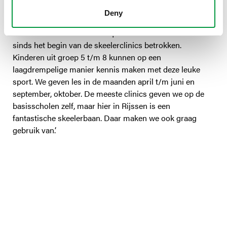
clinics worden verzorgd door een vast team trainers die
Deny
zelf tot de top van het Nederlandse skeeleren behoren.
Eén van de trainers is Monique Roosenboom. ‘ Ik ben
sinds het begin van de skeelerclinics betrokken.
Kinderen uit groep 5 t/m 8 kunnen op een
laagdrempelige manier kennis maken met deze leuke
sport. We geven les in de maanden april t/m juni en
september, oktober. De meeste clinics geven we op de
basisscholen zelf, maar hier in Rijssen is een
fantastische skeelerbaan. Daar maken we ook graag
gebruik van.’