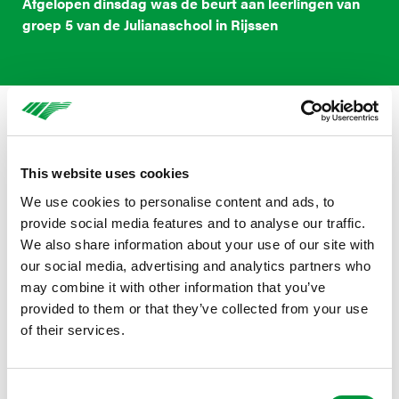
Afgelopen dinsdag was de beurt aan leerlingen van
groep 5 van de Julianaschool in Rijssen
Leren skeeleren van profs
De lessen beginnen met een korte uitleg over het
This website uses cookies
skeeleren en het gebruik van de
We use cookies to personalise content and ads, to
beschermingsmaterialen. Loïs van de Julianaschool
provide social media features and to analyse our traffic.
vertelt enthousiast: “We gingen leren skeeleren van hele
We also share information about your use of our site with
beroemde schaatsers. We moesten slalommen om
our social media, advertising and analytics partners who
pionnen en olifantenoren maken. Ik vond het heel leuk
may combine it with other information that you’ve
om te doen.” Femke Kok vervolgt: “De kinderen deden
provided to them or that they’ve collected from your use
heel enthousiast mee aan de clinic van Reggeborgh
of their services.
Foundation. Bij de wedstrijdjes gingen ze ook echt hard.
Het is mooi dat we middels deze clinics de jeugd kunnen
enthousiasmeren voor de sport.”
Consent