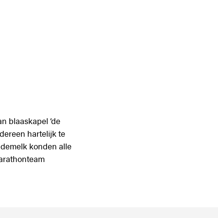
an blaaskapel ‘de
dereen hartelijk te
ademelk konden alle
Marathonteam