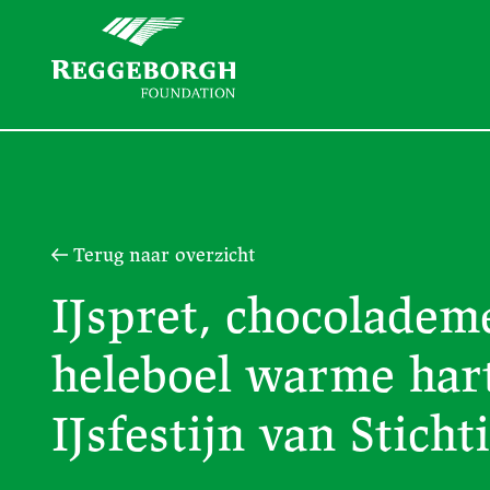
Terug naar overzicht
IJspret, chocoladem
heleboel warme hart
IJsfestijn van Stic