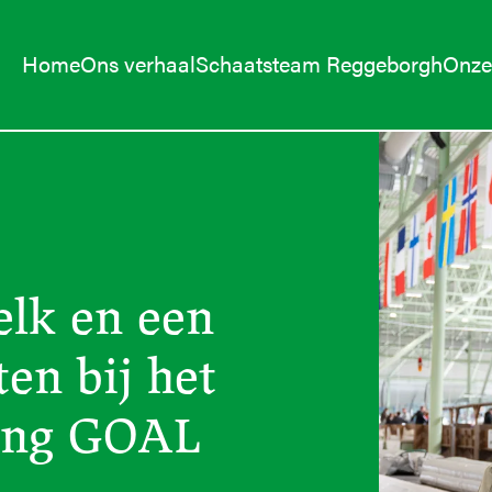
Home
Ons verhaal
Schaatsteam Reggeborgh
Onze 
elk en een
en bij het
hting GOAL