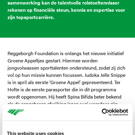
samenwerking kan de talentvolle rolstoeltennisser
rekenen op financiële steun, kennis en expertise voor
zijn topsportcarrière.
Reggeborgh Foundation is onlangs het nieuwe initiatief
Groene Appeltjes gestart. Hiermee worden
jongvolwassen sporttalenten ondersteund, zodat zij zich
vol op hun missie kunnen focussen. Judoka Jelle Snippe
is in april als eerste ‘Groene Appel’ gepresenteerd. Ter
Hofte is de eerste parasporter die in dit programma
wordt opgenomen. Hij heeft Spina Bifida beter bekend
als de aangeboren afwijking ‘open rug’, waardoor zijn
onderbenen minder spierkracht hebben. Als 7-jarige
jongen had hij niet voor ogen dat rolstoeltennis ooit zijn
sport zou worden. Voetballen was zijn passie, maar toen
zijn benen hem niet meer konden dragen, werden de
This website uses cookies