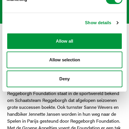
- Maarten ter Hofte
Show details
Allow all
Die droom zou zomaar eerder in vervulling kunnen gaan.
Er bestaat zelfs een kans dat hij dit jaar als
dubbelpartner zijn debuut gaat maken op de
Allow selection
Paralympische Spelen in Parijs. Ter Hofte verkeert op dit
moment in bloedvorm en is daardoor met sprongen
gestegen op de wereldranglijst.
Deny
Reggeborgh Foundation staat in de sportwereld bekend
om Schaatsteam Reggeborgh dat afgelopen seizoenen
grote successen boekte. Ook turnster Sanne Wevers en
handbiker Jennette Jansen worden in hun weg naar de
Spelen in Parijs gesteund door Reggeborgh Foundation.
Met de Groene Appeltjes voegt de Foundation er een tak