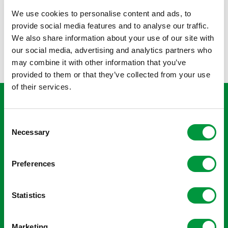
voetbalschoenen verruild voor een tennisracket. Het
We use cookies to personalise content and ads, to
bleek een gouden zet; al snel werd Ter Hofte gescout als
provide social media features and to analyse our traffic.
talent voor de Nederlandse tennisselectie, waar hij nog
We also share information about your use of our site with
altijd deel van uitmaakt.
our social media, advertising and analytics partners who
may combine it with other information that you’ve
provided to them or that they’ve collected from your use
of their services.
“Dat ik nu ook tot de Reggeborgh
sportfamilie behoor, vind ik echt
Consent
geweldig. Ik hoor er gewoon bij. Het
Necessary
Selection
maakt mij, mijn familie en omgeving
enorm trots. Het motiveert mij nog
Preferences
meer om mijn dromen na te jagen en
om hopelijk in 2028 naar de
Statistics
Paralympische Spelen in Los Angeles
te gaan.”
Marketing