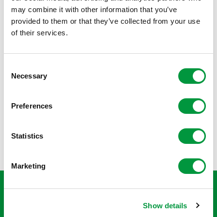
may combine it with other information that you’ve
provided to them or that they’ve collected from your use
of their services.
Consent
Necessary
Selection
Preferences
Statistics
Marketing
"Dankzij de samenwerking met
Reggeborgh Foundation kunnen we
Show details