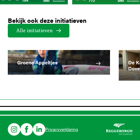
Bekijk ook deze initiatieven
Alle initiatieven
Groene Appeltjes
De K
Dove
Privacyverklaring