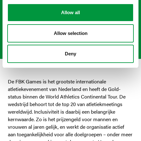
een geïntegreerd programma
aanbieden waarin paralympische
Allow all
onderdelen de volledige aandacht
krijgen.''
Allow selection
- Hans Kloosterman
Deny
De FBK Games is het grootste internationale
atletiekevenement van Nederland en heeft de Gold-
status binnen de World Athletics Continental Tour. De
wedstrijd behoort tot de top 20 van atletiekmeetings
wereldwijd. Inclusiviteit is daarbij een belangrijke
kernwaarde. Zo is het prijzengeld voor mannen en
vrouwen al jaren gelijk, en werkt de organisatie actief
aan toegankelijkheid voor alle doelgroepen – onder meer