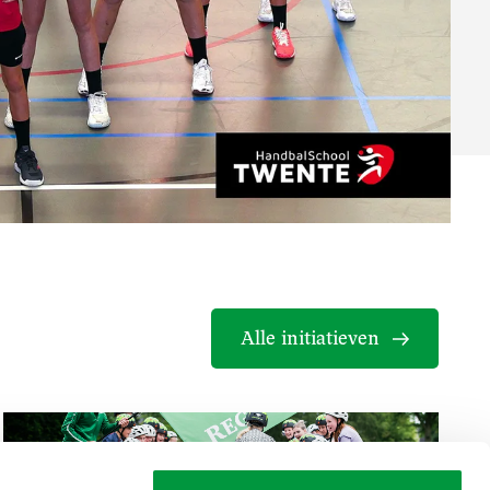
Alle initiatieven
Reggeborgh Skateclinics