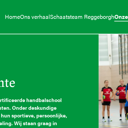
Home
Ons verhaal
Schaatsteam Reggeborgh
Onze 
nte
rtificeerde handbalschool
enten. Onder deskundige
hun sportieve, persoonlijke,
ling. Wij staan graag in