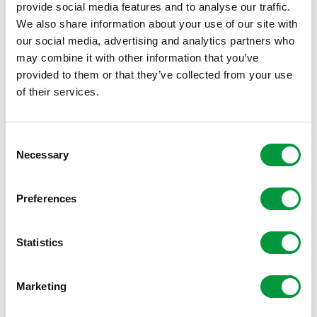
provide social media features and to analyse our traffic.
betrokken bij een ernstig brandwondenongeval en
We also share information about your use of our site with
worden opgenomen in één van de drie gespecialiseerde
our social media, advertising and analytics partners who
brandwondencentra in Beverwijk, Rotterdam of
may combine it with other information that you’ve
Groningen. Vanzelfsprekend brengt dat veel ziekteleed
provided to them or that they’ve collected from your use
bij de betrokkenen met zich mee. Reden voor ons om het
of their services.
baanbrekende onderzoek naar het kweken van patiënt-
eigen huid voor huidtransplantaties bij ernstige
brandwonden te ondersteunen. Met als doel een
Consent
verbetering te realiseren van de kwaliteit van leven van
Necessary
Selection
slachtoffers met ernstige brandwonden. Dit betekent
minder noodzakelijke operaties en minder zichtbare
littekens en pijn.
Preferences
In de video is te zien hoe de wetenschappers Miranda
Statistics
Jekhmane en Kim Schilders van de Nederlandse
Brandwonden Stichting bezig zijn met het kweken van
patiënteigen huid. Hiermee zetten zij een belangrijke stap
Marketing
richting minder littekens na een ernstig