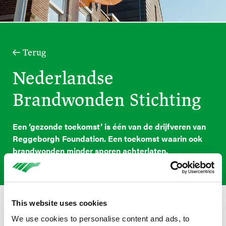
Terug
Nederlandse
Brandwonden Stichting
Een ‘gezonde toekomst’ is één van de drijfveren van
Reggeborgh Foundation. Een toekomst waarin ook
brandwonden minder sporen achterlaten.
This website uses cookies
Jaarlijks worden veel mensen geconfronteerd met
We use cookies to personalise content and ads, to
brandwonden: gemiddeld zijn circa 900 personen